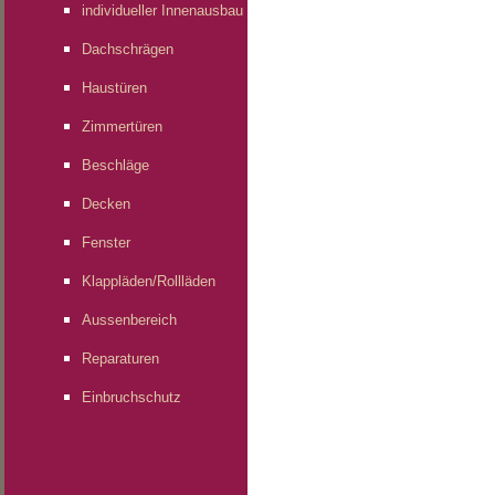
individueller Innenausbau
Dachschrägen
Haustüren
Zimmertüren
Beschläge
Decken
Fenster
Klappläden/Rollläden
Aussenbereich
Reparaturen
Einbruchschutz