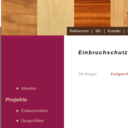
|
|
|
Referenzen
Wir
Kontakt
Einbruchschutz
Wir fertigen
Fachgerec
Aktuelles
Projekte
Einbauschränke
Design-Möbel